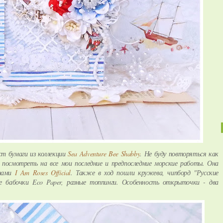
ст бумаги из коллекции
Sea Adventure Bee Shabby
. Не буду повторяться как
 посмотреть на все мои последние и предпоследние морские работы. Она
етами
I Am Roses Official
. Также в ход пошли кружева, чипборд "Русские
ые бабочки Eco Paper, разные топпинги. Особенность открыточки - два