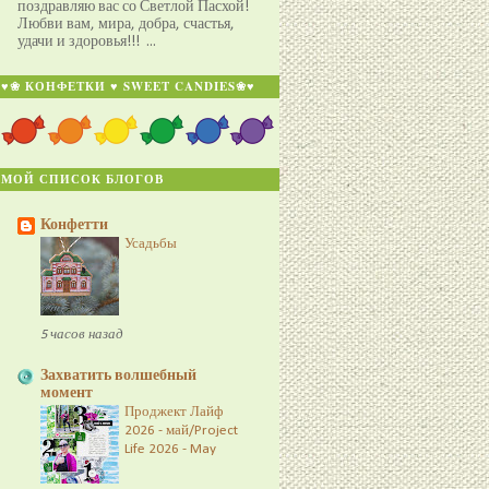
поздравляю вас со Светлой Пасхой!
Любви вам, мира, добра, счастья,
удачи и здоровья!!! ...
♥❀ КОНФЕТКИ ♥ SWEET CANDIES❀♥
МОЙ СПИСОК БЛОГОВ
Конфетти
Усадьбы
5 часов назад
Захватить волшебный
момент
Проджект Лайф
2026 - май/Project
Life 2026 - May