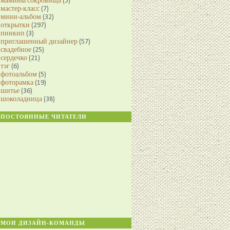
мамины сокровища
(5)
мастер-класс
(7)
мини-альбом
(32)
открытки
(297)
пинкип
(3)
приглашенный дизайнер
(57)
свадебное
(25)
сердечко
(21)
тэг
(6)
фотоальбом
(5)
фоторамка
(19)
шитье
(36)
шоколадница
(38)
ПОСТОЯННЫЕ ЧИТАТЕЛИ
МОИ ДИЗАЙН-КОМАНДЫ