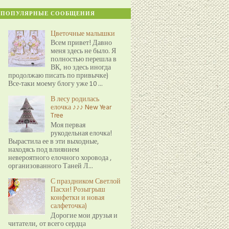
ПОПУЛЯРНЫЕ СООБЩЕНИЯ
Цветочные малышки
Всем привет! Давно
меня здесь не было. Я
полностью перешла в
ВК, но здесь иногда
продолжаю писать по привычке)
Все-таки моему блогу уже 10 ...
В лесу родилась
елочка ♪♪♪ New Year
Tree
Моя первая
рукодельная елочка!
Вырастила ее в эти выходные,
находясь под влиянием
невероятного елочного хоровода ,
организованного Таней Л...
С праздником Светлой
Пасхи! Розыгрыш
конфетки и новая
салфеточка)
Дорогие мои друзья и
читатели, от всего сердца