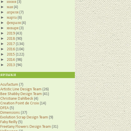
►
июня
(3)
►
мая
(4)
►
апреля
(7)
►
марта
(6)
►
февраля
(4)
►
января
(3)
►
2019
(43)
►
2018
(90)
►
2017
(134)
►
2016
(104)
►
2015
(122)
►
2014
(98)
►
2013
(94)
ЯРЛЫКИ
Acufactum
(7)
Artistic Line Design Team
(26)
Bee Shabby Design Team
(41)
Christiane Dahlbeck
(4)
Creation Point de Croix
(14)
DFEA
(5)
Dimensions
(37)
Evolution Scrap Design Team
(9)
Faby Reilly
(5)
Freetany Flowers Design Team
(31)