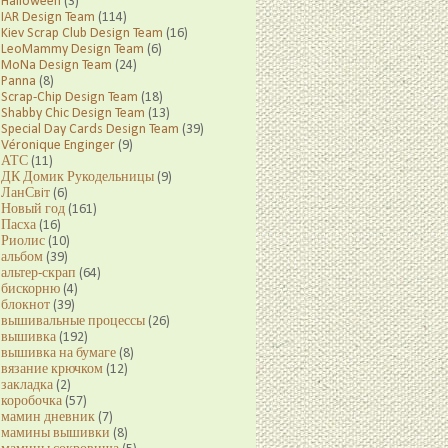
Halloween
(3)
IAR Design Team
(114)
Kiev Scrap Club Design Team
(16)
LeoMammy Design Team
(6)
MoNa Design Team
(24)
Panna
(8)
Scrap-Chip Design Team
(18)
Shabby Chic Design Team
(13)
Special Day Cards Design Team
(39)
Véronique Enginger
(9)
АТС
(11)
ДК Домик Рукодельницы
(9)
ЛанСвiт
(6)
Новый год
(161)
Пасха
(16)
Риолис
(10)
альбом
(39)
альтер-скрап
(64)
бискорню
(4)
блокнот
(39)
вышивальные процессы
(26)
вышивка
(192)
вышивка на бумаге
(8)
вязание крючком
(12)
закладка
(2)
коробочка
(57)
мамин дневник
(7)
мамины вышивки
(8)